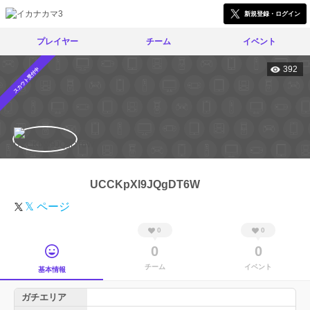
新規登録・ログイン
プレイヤー
チーム
イベント
392
スカウト受付中
UCCKpXl9JQgDT6W
𝕏 ページ
0
0
0
0
チーム
イベント
基本情報
ガチエリア