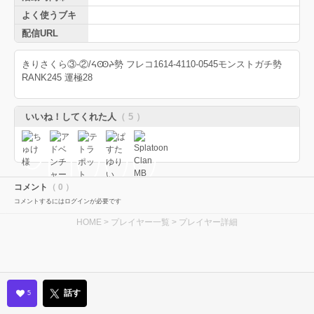
よく使うブキ
配信URL
きりさくら③-②/ᔦꙬᔨ勢 フレコ1614-4110-0545モンストガチ勢
RANK245 運極28
いいね！してくれた人
（ 5 ）
コメント
（ 0 ）
コメントするにはログインが必要です
HOME
>
プレイヤー一覧
> プレイヤー詳細
話す
5