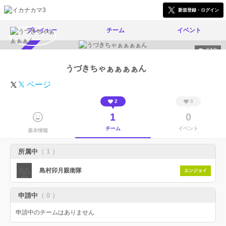
新規登録・ログイン
プレイヤー
チーム
イベント
618
スカウト受付中
うづきちゃぁぁぁぁん
𝕏 ページ
2
0
1
0
チーム
イベント
基本情報
所属中
（ 1 ）
島村卯月親衛隊
エンジョイ
申請中
（ 0 ）
申請中のチームはありません