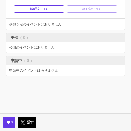
参加予定（ 0 ）
終了済み（ 0 ）
参加予定のイベントはありません
主催
（ 0 ）
公開のイベントはありません
申請中
（ 0 ）
申請中のイベントはありません
話す
9