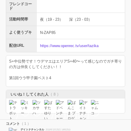
フレンドコー
ド
活動時間帯
夜（19 - 23）
深（23 - 03）
よく使うブキ
N-ZAP85
配信URL
https://www.openrec.tv/user/tazika
S+中位勢です！ウデマエはエリアS+40〜って感じなのでガチ寄り
の方は仲良くしてください！！
第1回ウラ甲子園ベスト4
いいね！してくれた人
（ 8 ）
コメント
（ 1 ）
デイトナチャンネル
2018年3月25日 14時25分