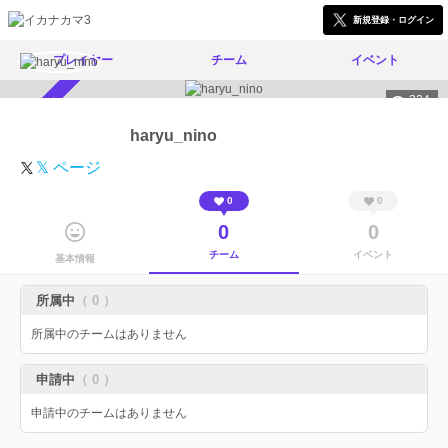
新規登録・ログイン
プレイヤー
チーム
イベント
324
スカウト受付中
haryu_nino
𝕏 ページ
0
0
0
0
チーム
イベント
基本情報
所属中
（ 0 ）
所属中のチームはありません
申請中
（ 0 ）
申請中のチームはありません