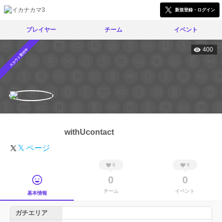
新規登録・ログイン
プレイヤー
チーム
イベント
400
スカウト受付中
withUcontact
𝕏 ページ
0
0
0
0
チーム
イベント
基本情報
ガチエリア