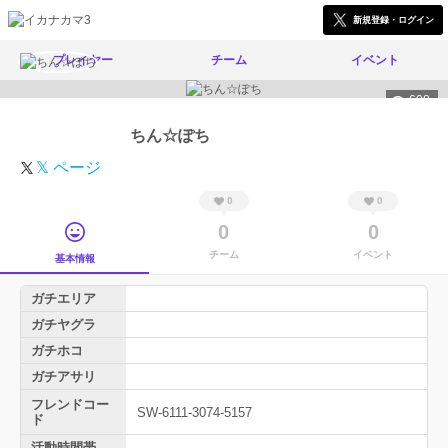
新規登録・ログイン
プレイヤー
チーム
イベント
608
ちん☆ぽち
𝕏 ページ
0
0
0
0
チーム
イベント
基本情報
ガチエリア
ガチヤグラ
ガチホコ
ガチアサリ
フレンドコー
SW-6111-3074-5157
ド
活動時間帯