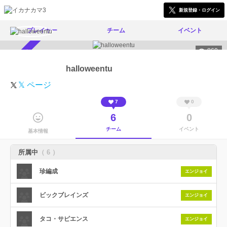
新規登録・ログイン
プレイヤー
チーム
イベント
860
スカウト受付中
halloweentu
𝕏 ページ
7
0
6
0
チーム
イベント
基本情報
所属中
（ 6 ）
珍編成
エンジョイ
ビックブレインズ
エンジョイ
タコ・サピエンス
エンジョイ