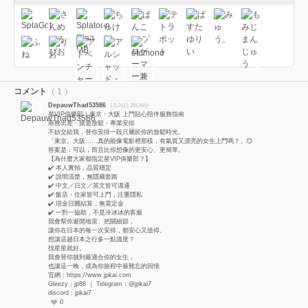
コメント
（ 1 ）
DepauwThad53586
1月24日 2時39分
星VIP俱樂部｜東京・大阪 上門貼心陪伴服務指南
商務出差・旅遊放鬆・專業安排
不妨交給我，替你安排一段只屬於你的放鬆時光。
「東京、大阪……真的能像電影裡那樣，有氣質又漂亮的女生上門嗎？」😏
答案是：可以，而且比你想像的更安心、更簡單。
【為什麼大家都指定星VIP俱樂部？】
✔️ 本人實拍，品質穩定
✔️ 說明清楚，無隱藏套路
✔️ 中文／日文／英文皆可溝通
✔️ 飯店・住家皆可上門，注重隱私
✔️ 現金日圓結算，無需定金
✔️ 一對一協助，不是冷冰冰的客服
我會幫你避開地雷、把關細節，
讓你在日本的每一次安排，都安心又值得。
想讓這趟日本之行多一點溫度？
找星星就好。
我會替你挑到最適合你的女生，
也讓這一晚，成為你旅程中最難忘的回憶
官網：https://www.jpkai.com
Gleezy：jp88 ｜ Telegram：@jpkai7
discord：jpkai7
0