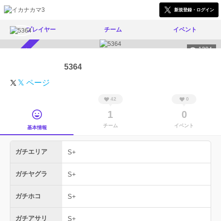
新規登録・ログイン
プレイヤー
チーム
イベント
1304
スカウト受付中
5364
𝕏 ページ
42
0
1
0
チーム
イベント
基本情報
ガチエリア
S+
ガチヤグラ
S+
ガチホコ
S+
ガチアサリ
S+