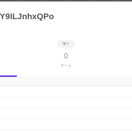
Y9ILJnhxQPo
0
0
チーム