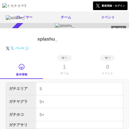
新規登録・ログイン
プレイヤー
チーム
イベント
461
スカウト受付中
splashu_
𝕏 ページ
6
0
1
0
チーム
イベント
基本情報
ガチエリア
S
ガチヤグラ
S+
ガチホコ
S+
ガチアサリ