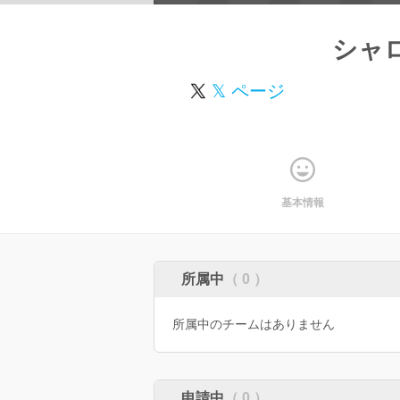
シャ
𝕏 ページ
基本情報
所属中
（ 0 ）
所属中のチームはありません
申請中
（ 0 ）