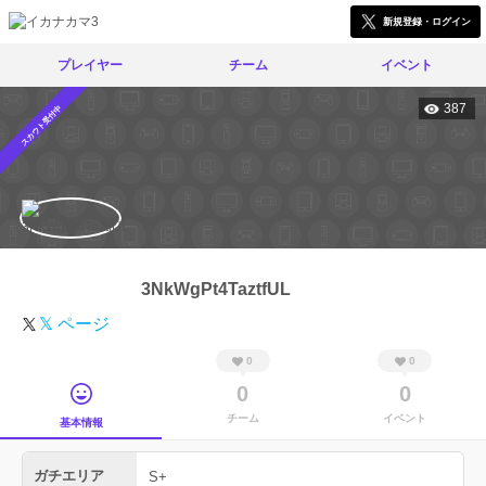
新規登録・ログイン
プレイヤー
チーム
イベント
387
スカウト受付中
3NkWgPt4TaztfUL
𝕏 ページ
0
0
0
0
チーム
イベント
基本情報
ガチエリア
S+