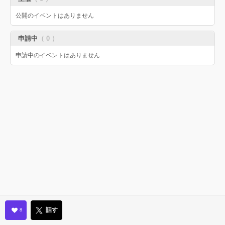
公開のイベントはありません
申請中
（ 0 ）
申請中のイベントはありません
話す
8