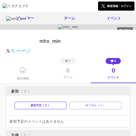
新規登録・ログイン
プレイヤー
チーム
イベント
521
mhx_min
𝕏 ページ
0
0
0
0
チーム
イベント
基本情報
参加
（ 0 ）
参加予定（ 0 ）
終了済み（ 0 ）
参加予定のイベントはありません
主催
（ 0 ）