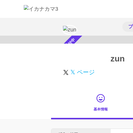
プ
スカウト受付中
zun
𝕏 ページ
基本情報