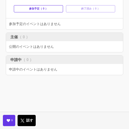
参加予定（ 0 ）
終了済み（ 0 ）
参加予定のイベントはありません
主催
（ 0 ）
公開のイベントはありません
申請中
（ 0 ）
申請中のイベントはありません
話す
9