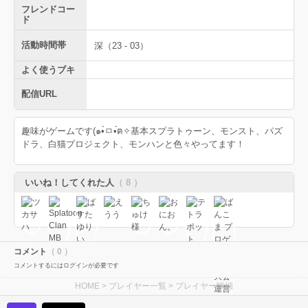
フレンドコー
ド
活動時間帯
深（23 - 03）
よく使うブキ
配信URL
趣味がゲームです(๑•̀ㅁ•́ฅ✧基本スプラトゥーン、モンスト、パズ
ドラ、白猫プロジェクト、モンハンと色々やってます！
いいね！してくれた人
（ 8 ）
コメント
（ 0 ）
コメントするにはログインが必要です
HOME
>
プレイヤー一覧
> プレイヤー詳細