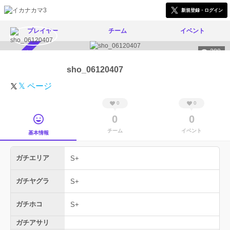
新規登録・ログイン
プレイヤー
チーム
イベント
388
スカウト受付中
sho_06120407
𝕏 ページ
0
0
0
0
チーム
イベント
基本情報
ガチエリア
S+
ガチヤグラ
S+
ガチホコ
S+
ガチアサリ