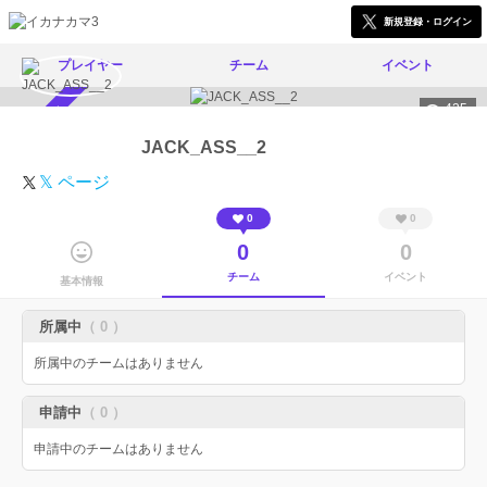
新規登録・ログイン
プレイヤー
チーム
イベント
425
スカウト受付中
JACK_ASS__2
𝕏 ページ
0
0
0
0
チーム
イベント
基本情報
所属中
（ 0 ）
所属中のチームはありません
申請中
（ 0 ）
申請中のチームはありません