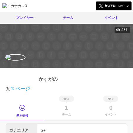
新規登録・ログイン
プレイヤー
チーム
イベント
587
かすがの
𝕏 ページ
2
0
1
0
チーム
イベント
基本情報
ガチエリア
S+