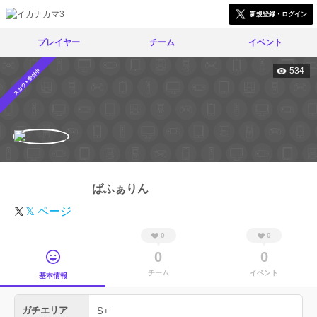
新規登録・ログイン
プレイヤー
チーム
イベント
534
スカウト受付中
ばふぁりん
𝕏 ページ
0
0
0
0
チーム
イベント
基本情報
ガチエリア
S+