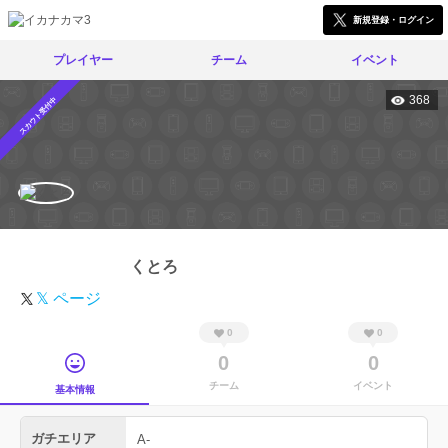
新規登録・ログイン
プレイヤー
チーム
イベント
368
スカウト受付中
くとろ
𝕏 ページ
0
0
0
0
チーム
イベント
基本情報
ガチエリア
A-