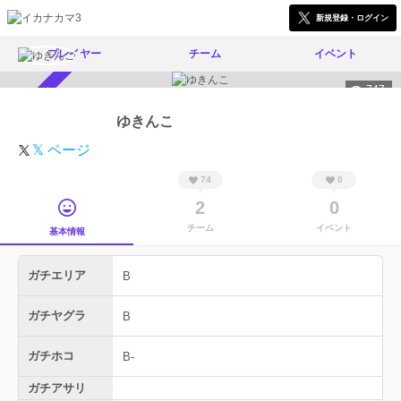
新規登録・ログイン
プレイヤー
チーム
イベント
747
スカウト受付中
ゆきんこ
𝕏 ページ
74
0
2
0
チーム
イベント
基本情報
ガチエリア
B
ガチヤグラ
B
ガチホコ
B-
ガチアサリ