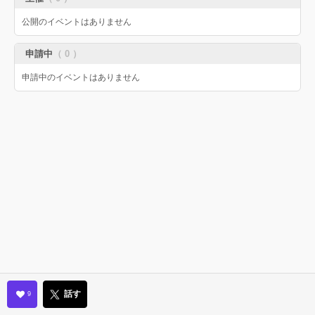
公開のイベントはありません
申請中
（ 0 ）
申請中のイベントはありません
話す
9