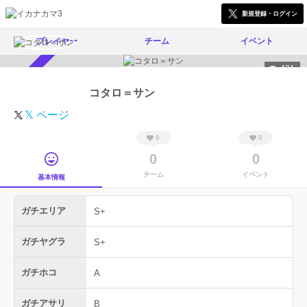
新規登録・ログイン
プレイヤー
チーム
イベント
421
スカウト受付中
コタロ＝サン
𝕏 ページ
0
0
0
0
チーム
イベント
基本情報
ガチエリア
S+
ガチヤグラ
S+
ガチホコ
A
ガチアサリ
B