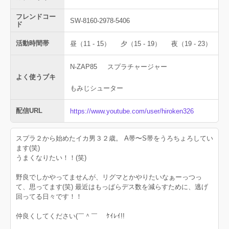
フレンドコー
SW-8160-2978-5406
ド
活動時間帯
昼（11 - 15）
夕（15 - 19）
夜（19 - 23）
N-ZAP85
スプラチャージャー
よく使うブキ
もみじシューター
配信URL
https://www.youtube.com/user/hiroken326
スプラ２から始めたイカ男３２歳。 A帯〜S帯をうろちょろしてい
ます(笑)
うまくなりたい！！(笑)
野良でしかやってませんが、リグマとかやりたいなぁーっつっ
て、思ってます(笑) 最近はもっぱらデス数を減らすために、逃げ
回ってる日々です！！
仲良くしてください(￣＾￣ゞ ｹｲﾚｲ!!