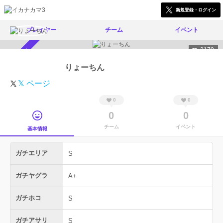
新規登録・ログイン
プレイヤー
チーム
イベント
2179
スカウト受付中
りょーちん
𝕏 ページ
0
0
0
0
チーム
イベント
基本情報
ガチエリア
S
ガチヤグラ
A+
ガチホコ
S
ガチアサリ
S