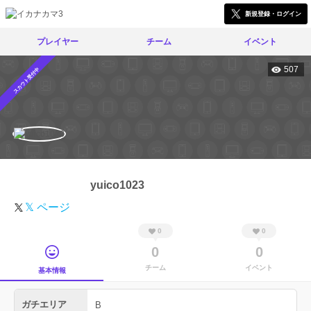
新規登録・ログイン
プレイヤー
チーム
イベント
507
スカウト受付中
yuico1023
𝕏 ページ
0
0
0
0
チーム
イベント
基本情報
ガチエリア
B