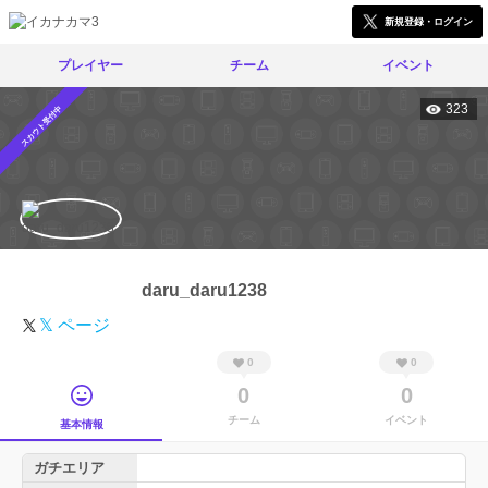
新規登録・ログイン
プレイヤー
チーム
イベント
323
スカウト受付中
daru_daru1238
𝕏 ページ
0
0
0
0
チーム
イベント
基本情報
ガチエリア