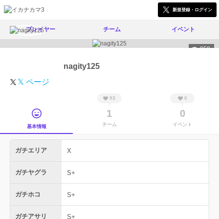
新規登録・ログイン
プレイヤー
チーム
イベント
958
nagity125
𝕏 ページ
93
0
1
0
チーム
イベント
基本情報
ガチエリア
X
ガチヤグラ
S+
ガチホコ
S+
ガチアサリ
S+