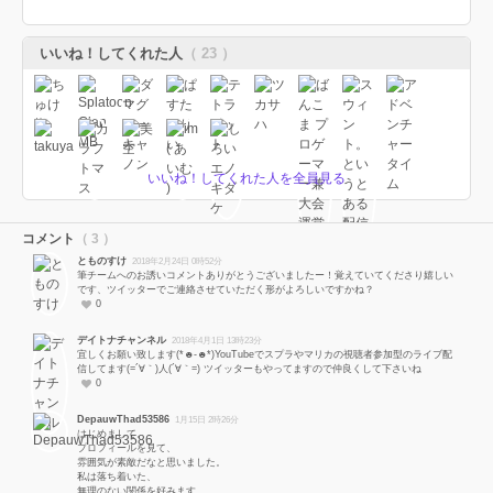
いいね！してくれた人
（ 23 ）
いいね！してくれた人を全員見る
コメント
（ 3 ）
とものすけ
2018年2月24日 0時52分
筆チームへのお誘いコメントありがとうございましたー！覚えていてくださり嬉しい
です、ツイッターでご連絡させていただく形がよろしいですかね？
0
デイトナチャンネル
2018年4月1日 13時23分
宜しくお願い致します(*☻-☻*)YouTubeでスプラやマリカの視聴者参加型のライブ配
信してます(=´∀｀)人(´∀｀=) ツイッターもやってますので仲良くして下さいね
0
DepauwThad53586
1月15日 2時26分
はじめまして。
プロフィールを見て、
雰囲気が素敵だなと思いました。
私は落ち着いた、
無理のない関係を好みます。