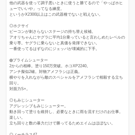
他の武器を使って調子悪いときに使うと勝てるので「やっぱホヒ
ューでいいや」ってなる練度。
というかX2300以上はこの武器種でないと戦えない。
◎ホクサイ
ビーコンが刺さらないステージの持ち替え候補。
アオリちゃんにヤグラに平均1分乗っていると言わしめたレベルの
乗り専。ヤグラに乗らないと真価を発揮できない。
一番使ってるはずなのにジェッパが壊滅的に下手。
◎
プライムシューター
2からの相棒。塗り150万突破。ホコXP2240。
アンチ擬似2確。対物アメフラシは正義。
横やりを入れながら敵のスペシャルをアメフラシで相殺する立ち
回り。
対面力S+。
◎もみじシューター
アグレッシブもみじシューター。
動き回って塗りを維持し、必要なときに雨を流すだけのお仕事。
楽しい。
立ち回りと数の暴力だけで勝ってるためエイムはほぼない。
◎ノーチラス47