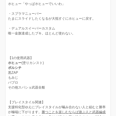
ホヒュー「やっぱホヒューでいいわ」
・スプラマニューバー
たまにスライドしたくなるが大抵すぐにホヒューに戻す。
・デュアルスイーパーカスタム
唯一金旗達成したブキ。ほとんど使わない。
【1の使用武器】
ホヒュー
(塗りカンスト)
ボルシチ
黒ZAP
もみじ
パブロ
その他スパショ武器全般
【プレイスタイル関連】
支援特化型ゆえにプレイスタイルが噛み合わない人と組むと勝率
が極端に下がります。
勝つことを楽しむならば遊ぶ人と武器編成