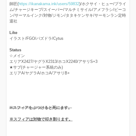
師匠(
https://ikanakama.ink/users/59832
)/ホクサイ・ヒュー/プライ
ム/チャージキープ/スイーパー/マルチミサイル/アメフラシ/ビーコ
ン/サーマルインク/対物/ジモン/タタキケンサキ/サーモンラン定時
退社
Like
イラスト/FGO/パズドラ/Cytus
Status
☆メイン
エリアX2427/ヤグラX2313/ホコX2240/アサリS+3
★サブ(チャージャー系統のみ)
エリアA/ヤグラA/ホコA/アサリB+
※スフィアをぶつけると死にます。
※スフィアは対物で叩き割ります。