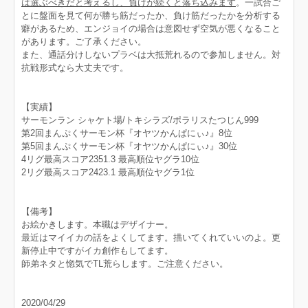
は選ぶべきだと考えるし、負けが続くと落ち込みます
。一試合ご
とに盤面を見て何が勝ち筋だったか、負け筋だったかを分析する
癖があるため、エンジョイの場合は意図せず空気が悪くなること
があります。ご了承ください。
また、通話分けしないプラベは大抵荒れるので参加しません。対
抗戦形式なら大丈夫です。
【実績】
サーモンラン シャケト場/トキシラズ/ポラリスたつじん999
第2回まんぷくサーモン杯『オヤツかんぱにぃ♪』8位
第5回まんぷくサーモン杯『オヤツかんぱにぃ♪』30位
4リグ最高スコア2351.3 最高順位ヤグラ10位
2リグ最高スコア2423.1 最高順位ヤグラ1位
【備考】
お絵かきします。本職はデザイナー。
最近はマイイカの話をよくしてます。描いてくれていいのよ。更
新停止中ですがイカ創作もしてます。
師弟ネタと惚気でTL荒らします。ご注意ください。
2020/04/29