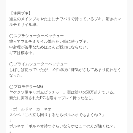
【使用ブキ】
過去のメインブキやたまにナワバリで持っているブキ。驚きのマ
ルチミサイル率。
◯スプラシューターベッチュー
塗ってマルチミサイル撃ちたい時に使うブキ。
中射程が苦手なためほとんど戦力にならない。
ギアは模索中。
◯プライムシューターベッチュー
しばしば使っていたが、メ性環境に嫌気がさしてあまり使わなく
なった。
◯プロモデラーMG
ヤケクソ陽キャボムピッチャー。実は塗りpt50万超えている。
新たに実装されたPGも陽キャプレイ待ったなし。
・ボールドマーカーネオ
スシベ「この立ち回りするならボルネオでもよくね？」
↓
ボルネオ「ボルネオ持つぐらいならホヒューの方が強くね？」
↓