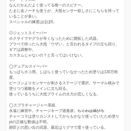
なんだかんだよく使ってる唯一のスピナー。
たまに金ノーチも使うが、大抵センサー欲しさにこちらを持って
いることが多い。
スペシャルの練度はほぼ0。
◎ジェットスイーパー
ホクサイでヤグラが辛くなったために開拓した武器。
プラベで持ったら大抵「ウザい」と言われるタイプの立ち回り。
ギアは調整中。
カスタムじゃないの？と言ってはいけない。
◯デュアルスイーパー
もっぱらホコ用。しばらく使っていなかったため塗りは130万程
度。
ビーコンよりセンサーが刺さるステージで選択。サーマル積みで
塗りつつ索敵をメインに立ち回る。
使っているうちに大抵プライムの火力が恋しくなる。
◯スプラチャージャー系統
永遠に練習中。チャージキープ過激派。
ちくわは滅びろ
チャーコラは塗りカンストしてからもかなり使っていたため塗り
ptの正確な数値は不明。
師匠との思い出の武器。最近はリグマで度々使っている。