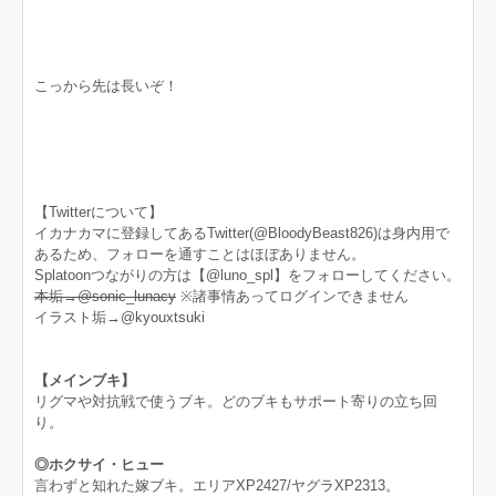
こっから先は長いぞ！
【Twitterについて】
イカナカマに登録してあるTwitter(@BloodyBeast826)は身内用で
あるため、フォローを通すことはほぼありません。
Splatoonつながりの方は【@luno_spl】をフォローしてください。
本垢→@sonic_lunacy
※諸事情あってログインできません
イラスト垢→@kyouxtsuki
【メインブキ】
リグマや対抗戦で使うブキ。どのブキもサポート寄りの立ち回
り。
◎ホクサイ・ヒュー
言わずと知れた嫁ブキ。エリアXP2427/ヤグラXP2313。