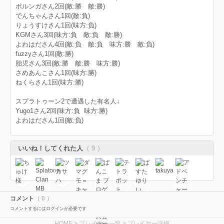
ポルンガさん2回(敵:勝 敵:勝)
でんちゃんさん1回(敵:負)
りょうすけさん1回(味方:負)
KGMさん3回(味方:負 敵:負 敵:勝)
よわはださん4回(敵:負 敵:負 味方:勝 敵:負)
fuzzyさん1回(敵:勝)
胎児さん3回(敵:勝 敵:勝 味方:勝)
さめあんこさん1回(味方:勝)
ねくらさん1回(味方:勝)
スプラトゥーン2で遭遇した有名人↓
Yugo1さん2回(味方:負 味方:勝)
よわはださん1回(敵:負)
いいね！してくれた人
（ 9 ）
コメント
（ 0 ）
コメントするにはログインが必要です
HOME
>
プレイヤー一覧
> プレイヤー詳細