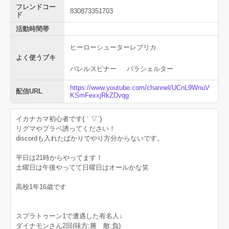
フレンドコー
830873351703
ド
活動時間帯
ヒーローシューターレプリカ
よく使うブキ
バレルスピナー
パラシェルター
https://www.youtube.com/channel/UCnL9WnuV
配信URL
KSmFexxjRkZDvqg
イカナカマ初心者です(｀▽´)
リグマやプラベ誘ってください！
discordも入れたばかりでやり方分からないです。
平日は21時からやってます！
土曜日は午後やってて日曜日はオールかな笑
高校1年16歳です
スプラトゥーン1で遭遇した有名人↓
ダイナモンさん2回(味方:勝 敵:負)