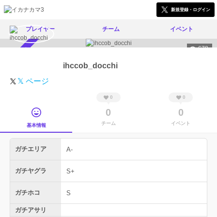
新規登録・ログイン
プレイヤー
チーム
イベント
678
スカウト受付中
ihccob_docchi
𝕏 ページ
0
0
0
0
チーム
イベント
基本情報
ガチエリア
A-
ガチヤグラ
S+
ガチホコ
S
ガチアサリ