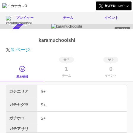
新規登録・ログイン
プレイヤー
チーム
イベント
538
スカウト受付中
karamuchooishi
𝕏 ページ
7
0
1
0
チーム
イベント
基本情報
ガチエリア
S+
ガチヤグラ
S+
ガチホコ
S+
ガチアサリ