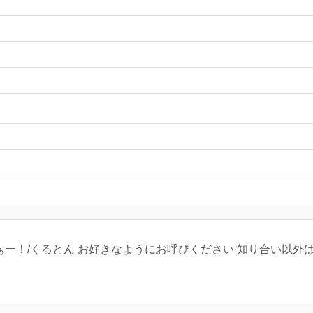
am らがぁー！/くるとん お好きなようにお呼びください 知り合い