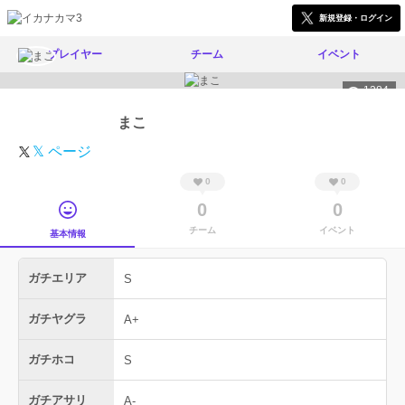
新規登録・ログイン
プレイヤー
チーム
イベント
1284
まこ
𝕏 ページ
0
0
0
0
チーム
イベント
基本情報
ガチエリア
S
ガチヤグラ
A+
ガチホコ
S
ガチアサリ
A-