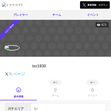
新規登録・ログイン
プレイヤー
チーム
イベント
623
スカウト受付中
tsr1930
𝕏 ページ
0
0
0
0
チーム
イベント
基本情報
ガチエリア
S+