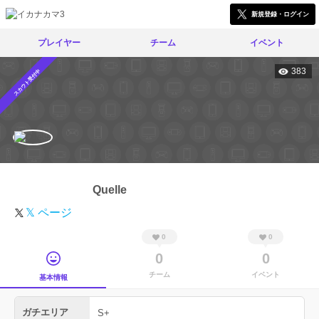
新規登録・ログイン
プレイヤー
チーム
イベント
383
スカウト受付中
Quelle
𝕏 ページ
0
0
0
0
チーム
イベント
基本情報
ガチエリア
S+