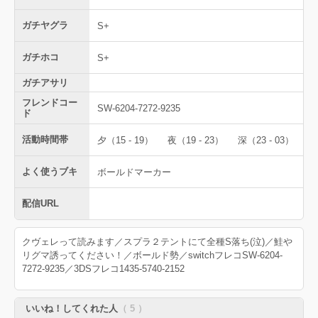
ガチヤグラ
S+
ガチホコ
S+
ガチアサリ
フレンドコー
SW-6204-7272-9235
ド
活動時間帯
夕（15 - 19）
夜（19 - 23）
深（23 - 03）
よく使うブキ
ボールドマーカー
配信URL
クヴェレって読みます／スプラ２テントにて全種S落ち(泣)／鮭や
リグマ誘ってください！／ボールド勢／switchフレコSW-6204-
7272-9235／3DSフレコ1435-5740-2152
いいね！してくれた人
（ 5 ）