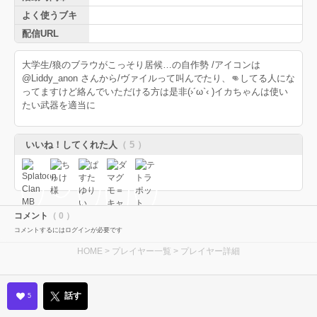
よく使うブキ
配信URL
大学生/狼のブラウがこっそり居候…の自作勢 /アイコンは
@Liddy_anon さんから/ヴァイルって叫んでたり、👊してる人にな
ってますけど絡んでいただける方は是非(›´ω`‹ )イカちゃんは使い
たい武器を適当に
いいね！してくれた人
（ 5 ）
コメント
（ 0 ）
コメントするにはログインが必要です
HOME
>
プレイヤー一覧
> プレイヤー詳細
話す
5