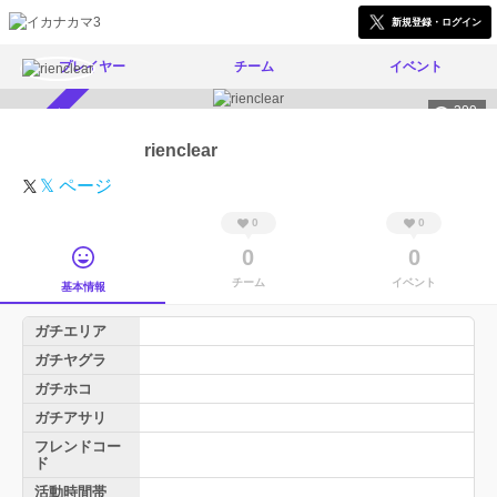
新規登録・ログイン
プレイヤー
チーム
イベント
309
スカウト受付中
rienclear
𝕏 ページ
0
0
0
0
チーム
イベント
基本情報
ガチエリア
ガチヤグラ
ガチホコ
ガチアサリ
フレンドコー
ド
活動時間帯