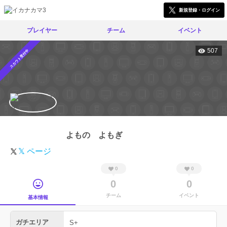
新規登録・ログイン
プレイヤー
チーム
イベント
507
スカウト受付中
よもの よもぎ
𝕏 ページ
0
0
0
0
チーム
イベント
基本情報
ガチエリア
S+