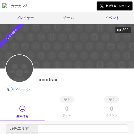
新規登録・ログイン
プレイヤー
チーム
イベント
308
スカウト受付中
xcodrax
𝕏 ページ
0
0
0
0
チーム
イベント
基本情報
ガチエリア