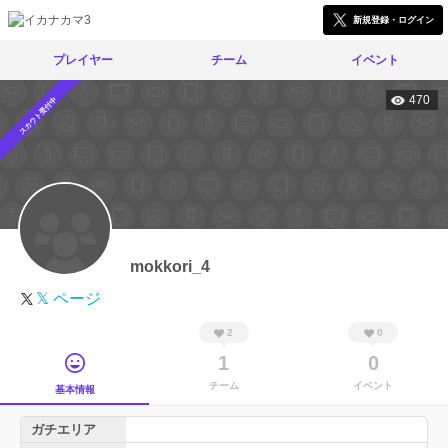
新規登録・ログイン
プレイヤー
チーム
イベント
470
スカウト受付中
mokkori_4
𝕏 ページ
2
0
1
0
チーム
イベント
基本情報
ガチエリア