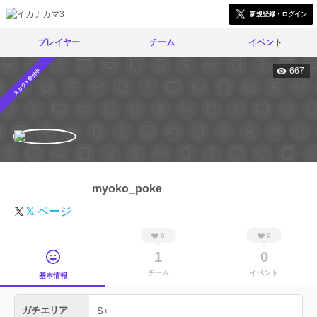
新規登録・ログイン
プレイヤー
チーム
イベント
667
スカウト受付中
myoko_poke
𝕏 ページ
0
0
1
0
チーム
イベント
基本情報
ガチエリア
S+