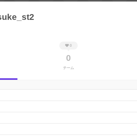
suke_st2
0
0
チーム