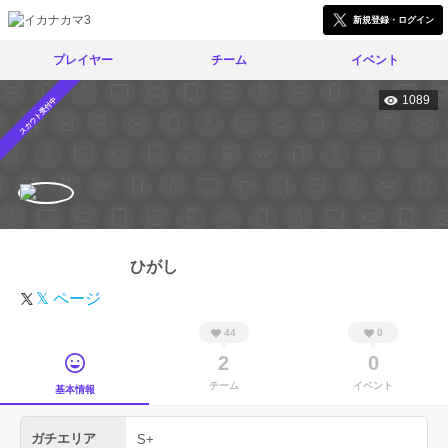
新規登録・ログイン
プレイヤー
チーム
イベント
1089
スカウト受付中
ひがし
𝕏 ページ
44
0
2
0
チーム
イベント
基本情報
ガチエリア
S+