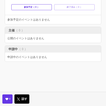
参加予定（ 0 ）
終了済み（ 0 ）
参加予定のイベントはありません
主催
（ 0 ）
公開のイベントはありません
申請中
（ 0 ）
申請中のイベントはありません
話す
8