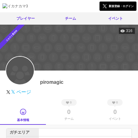
新規登録・ログイン
プレイヤー
チーム
イベント
316
スカウト受付中
piromagic
𝕏 ページ
0
0
0
0
チーム
イベント
基本情報
ガチエリア