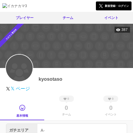
新規登録・ログイン
プレイヤー
チーム
イベント
387
スカウト受付中
kyosotaso
𝕏 ページ
0
0
0
0
チーム
イベント
基本情報
ガチエリア
A-