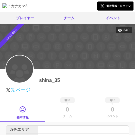
新規登録・ログイン
プレイヤー
チーム
イベント
340
スカウト受付中
shina_35
𝕏 ページ
0
0
0
0
チーム
イベント
基本情報
ガチエリア