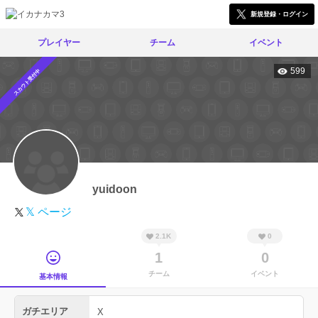
新規登録・ログイン
プレイヤー
チーム
イベント
599
スカウト受付中
yuidoon
𝕏 ページ
2.1K
0
1
0
チーム
イベント
基本情報
ガチエリア
X